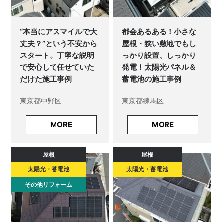
“本当にアスマイルで大
都会あるある！小さな
丈夫？”という不安から
屋根・狭い敷地でもし
スタート。丁寧な説明
っかり設置、しっかり
で安心して任せていた
発電！太陽光パネル＆
だけた施工事例
蓄電池の施工事例
東京都中野区
東京都練馬区
MORE
MORE
屋根
屋根
太陽光・蓄電池
太陽光・蓄電池
その他リフォーム