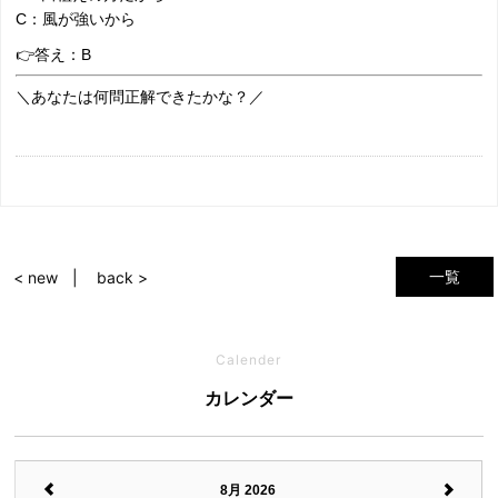
C：風が強いから
👉答え：B
＼あなたは何問正解できたかな？／
一覧
< new
back >
Calender
カレンダー
8月 2026