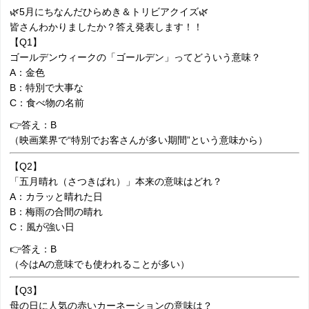
🌿5月にちなんだひらめき＆トリビアクイズ🌿
皆さんわかりましたか？答え発表します！！
【Q1】
ゴールデンウィークの「ゴールデン」ってどういう意味？
A：金色
B：特別で大事な
C：食べ物の名前
👉答え：B
（映画業界で“特別でお客さんが多い期間”という意味から）
【Q2】
「五月晴れ（さつきばれ）」本来の意味はどれ？
A：カラッと晴れた日
B：梅雨の合間の晴れ
C：風が強い日
👉答え：B
（今はAの意味でも使われることが多い）
【Q3】
母の日に人気の赤いカーネーションの意味は？