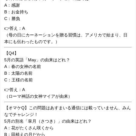
A：感謝
B：お金持ち
C：勝負
👉答え：A
（母の日にカーネーションを贈る習慣は、アメリカで始まり、日
本にも伝わったものです。）
【Q4】
5月の英語「May」の由来はどれ？
A：春の女神の名前
B：太陽の名前
C：王様の名前
👉答え：A
（ローマ神話の女神マイアが由来）
【オマケQ】この問題はあすまいる通信には載っていません、みん
なでチャレンジ！
5月の別名「皐月（さつき）」の由来はどれ？
A：花がたくさん咲くから
B：田植えの月だから