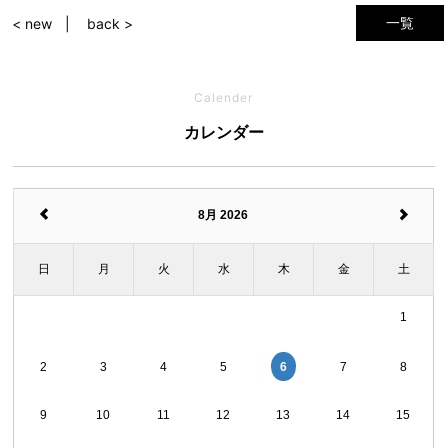
一覧
< new
back >
Calender
カレンダー
8月 2026
日
月
火
水
木
金
土
1
6
2
3
4
5
7
8
9
10
11
12
13
14
15