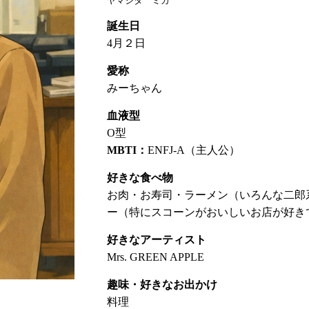
ヤマシタ ミカ
誕生日
4月２日
愛称
みーちゃん
血液型
O型
MBTI：
ENFJ-A（主人公）
好きな食べ物
お肉・お寿司・ラーメン（いろんな二郎
ー（特にスコーンがおいしいお店が好き
好きなアーティスト
Mrs. GREEN APPLE
趣味・好きなお出かけ
料理