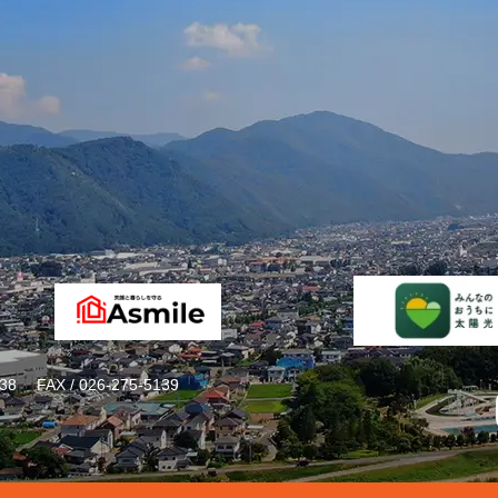
38
FAX / 026-275-5139