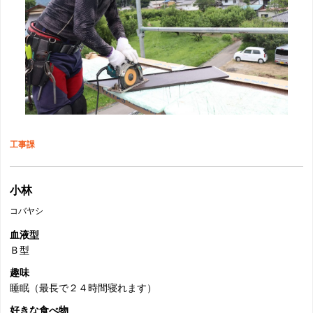
工事課
小林
コバヤシ
血液型
Ｂ型
趣味
睡眠（最長で２４時間寝れます）
好きな食べ物