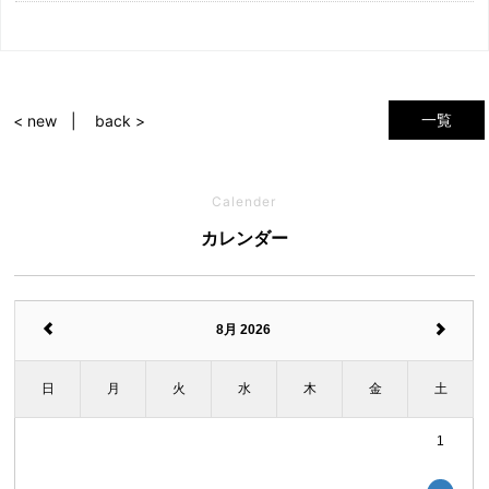
一覧
< new
back >
Calender
カレンダー
8月 2026
日
月
火
水
木
金
土
1