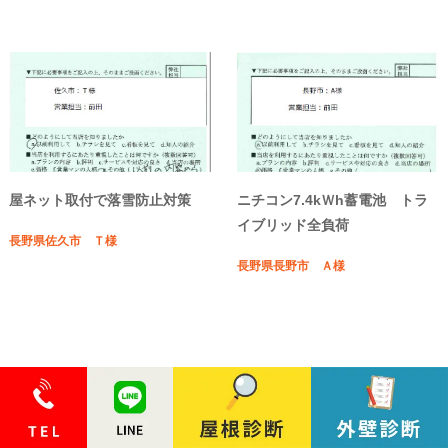
屋ネット取付で落雪防止対策
ニチコン7.4kＷh蓄電池 トラ
イブリッド全負荷
長野県佐久市 Ｔ様
長野県長野市 Ａ様