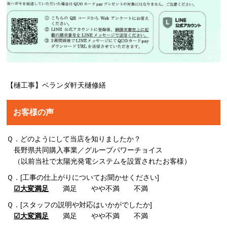
【樋工事】ベランダ軒天樋修繕
お客様の声
Ｑ．どのようにして当店を知りましたか？
長野県共同購入事業／グループパワーチョイス
（以前当社で太陽光発電システムを設置されたお客様）
Ｑ．[工事の仕上がりについてお聞かせください]
☑大変満足
満足 やや不満 不満
Ｑ．[スタッフの説明や対応はいかがでしたか]
☑大変満足
満足 やや不満 不満