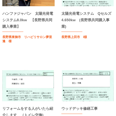
ハンファジャパン 太陽光発電
太陽光発電システム Qセルズ
システム8.0kw 【長野県共同
4.650kw (長野県共同購入事
購入事業】
業)
長野県東御市 リハビリサロン夢里
長野県上田市 I様
逢 様
リフォームをする人がいたら紹
ウッドデッキ修繕工事
介します （トイレ交換)