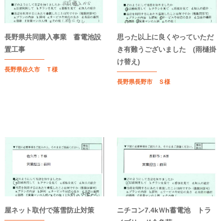
長野県共同購入事業 蓄電池設
思った以上に良くやっていただ
置工事
き有難うございました (雨樋掛
け替え)
長野県佐久市 Ｔ様
長野県長野市 Ｓ様
屋ネット取付で落雪防止対策
ニチコン7.4kＷh蓄電池 トラ