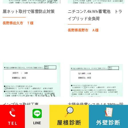
屋ネット取付で落雪防止対策
ニチコン7.4kＷh蓄電池 トラ
イブリッド全負荷
長野県佐久市 Ｔ様
長野県長野市 Ａ様
インプラス取付工事
太陽光発電システム6.390kw設
置工事 (長野県共同購入事業)
長野県長野市 Ｈ様
長野県佐久穂町 K様