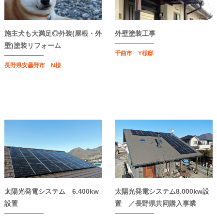
施主犬も大満足◎外装(屋根・外
外壁塗装工事
壁)塗装リフォーム
千曲市 Y様邸
長野県安曇野市 N様
太陽光発電システム 6.400kw
太陽光発電システム8.000kw設
設置
置 ／長野県共同購入事業