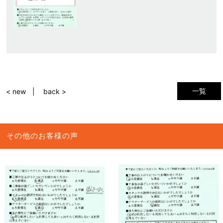
一覧
< new
back >
その他のお客様の声