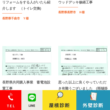
リフォームをする人がいたら紹
ウッドデッキ修繕工事
介します （トイレ交換)
長野県長野市 Ｈ様
長野県千曲市 Ｙ様
長野県共同購入事業 蓄電池設
思った以上に良くやっていただ
置工事
き有難うございました (雨樋掛
け替え)
長野県佐久市 Ｔ様
長野県長野市 Ｓ様