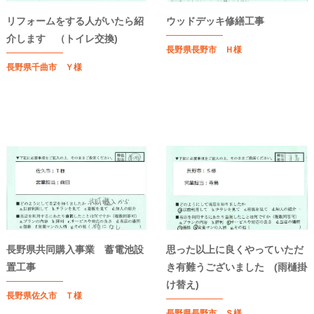
リフォームをする人がいたら紹
ウッドデッキ修繕工事
介します （トイレ交換)
長野県長野市 Ｈ様
長野県千曲市 Ｙ様
長野県共同購入事業 蓄電池設
思った以上に良くやっていただ
置工事
き有難うございました (雨樋掛
け替え)
長野県佐久市 Ｔ様
長野県長野市 Ｓ様