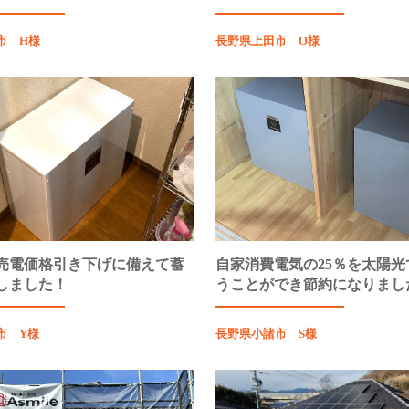
市 H様
長野県上田市 O様
売電価格引き下げに備えて蓄
自家消費電気の25％を太陽光
しました！
うことができ節約になりまし
市 Y様
長野県小諸市 S様