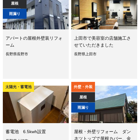
屋根
雨漏り
アパートの屋根外壁装リフォ
上田市で美容室の店舗施工さ
ーム
せていただきました
長野県長野市
長野県上田市
太陽光・蓄電池
外壁・外装
屋根
雨漏り
蓄電池 6.5kwh設置
屋根・外壁リフォーム ダン
ネツトップで屋根カバー、金