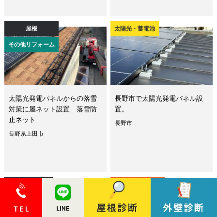
屋根
太陽光・蓄電池
その他リフォーム
太陽光発電パネルからの落雪
長野市で太陽光発電パネル設
対策に屋ネット設置 落雪防
置。
止ネット
長野市
長野県上田市
屋根
外壁・外装
太陽光・蓄電池
その他リフォーム