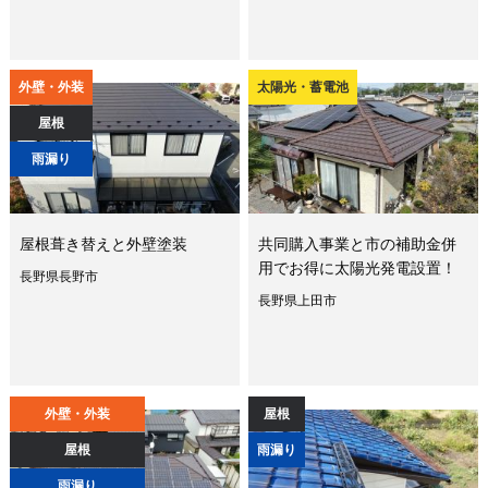
外壁・外装
太陽光・蓄電池
屋根
雨漏り
屋根葺き替えと外壁塗装
共同購入事業と市の補助金併
用でお得に太陽光発電設置！
長野県長野市
長野県上田市
外壁・外装
屋根
屋根
雨漏り
雨漏り