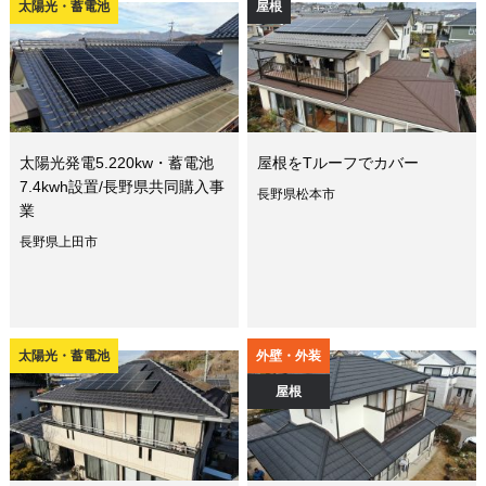
太陽光・蓄電池
屋根
太陽光発電5.220kw・蓄電池
屋根をTルーフでカバー
7.4kwh設置/長野県共同購入事
長野県松本市
業
長野県上田市
太陽光・蓄電池
外壁・外装
屋根