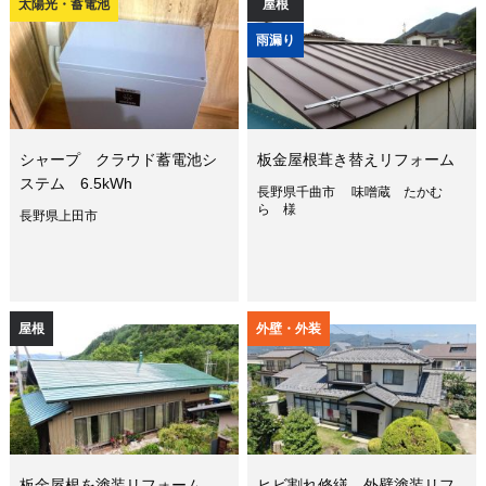
太陽光・蓄電池
屋根
雨漏り
シャープ クラウド蓄電池シ
板金屋根葺き替えリフォーム
ステム 6.5kWh
長野県千曲市 味噌蔵 たかむ
ら 様
長野県上田市
屋根
外壁・外装
板金屋根を塗装リフォーム
ヒビ割れ修繕、外壁塗装リフ