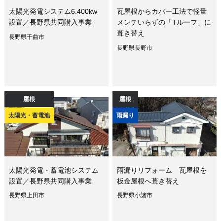
太陽光発電システム6.400kw
瓦屋根からカバー工法で軽量
設置／長野県共同購入事業
メンテいらずの「Tルーフ」に
葺き替え
長野県千曲市
長野県長野市
屋根
屋根
太陽光・蓄電池
雨漏り
太陽光発電・蓄電池システム
雨漏りリフォーム 瓦屋根を
設置／長野県共同購入事業
板金屋根へ葺き替え
長野県上田市
長野県小諸市