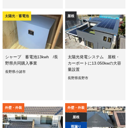
太陽光・蓄電池
屋根
シャープ 蓄電池13kwh /長
太陽光発電システム 屋根・
野県共同購入事業
カーポートに13.050kwの大容
量設置
長野県小諸市
長野県長野市
外壁・外装
外壁・外装
屋根
雨漏り