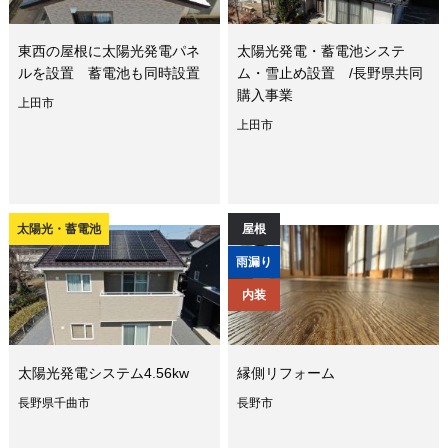
東西の屋根に太陽光発電パネ
太陽光発電・蓄電池システ
ルを設置 蓄電池も同時設置
ム・雪止め設置 /長野県共同
購入事業
上田市
上田市
太陽光・蓄電池
屋根
雨漏り
内装
太陽光発電システム4.56kw
縁側リフォーム
長野県千曲市
長野市