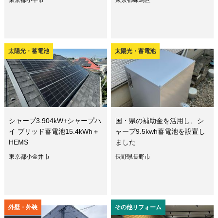
東京都小平市
東京都練馬区
太陽光・蓄電池
太陽光・蓄電池
シャープ3.904kW+シャープハ
国・県の補助金を活用し、シ
イ ブリッド蓄電池15.4kWh＋
ャープ9.5kwh蓄電池を設置し
HEMS
ました
東京都小金井市
長野県長野市
外壁・外装
その他リフォーム