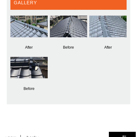
GALLERY
After
Before
After
Before