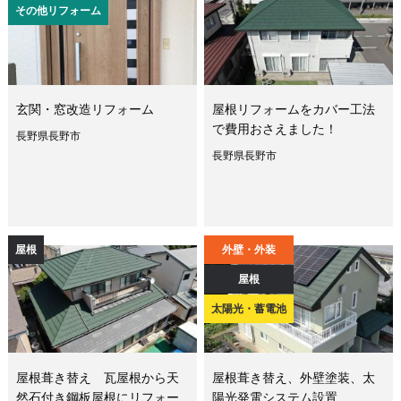
その他リフォーム
玄関・窓改造リフォーム
屋根リフォームをカバー工法
で費用おさえました！
長野県長野市
長野県長野市
屋根
外壁・外装
屋根
太陽光・蓄電池
屋根葺き替え 瓦屋根から天
屋根葺き替え、外壁塗装、太
然石付き鋼板屋根にリフォー
陽光発電システム設置