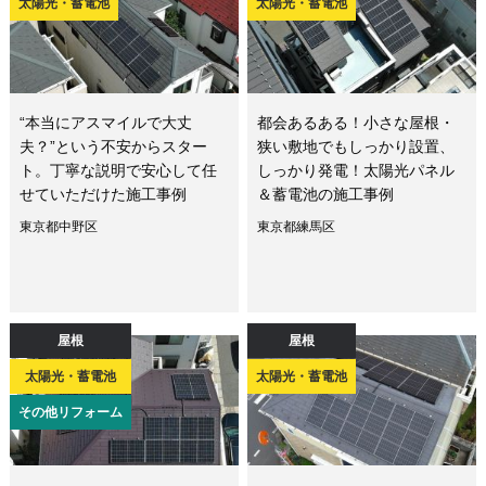
太陽光・蓄電池
太陽光・蓄電池
“本当にアスマイルで大丈
都会あるある！小さな屋根・
夫？”という不安からスター
狭い敷地でもしっかり設置、
ト。丁寧な説明で安心して任
しっかり発電！太陽光パネル
せていただけた施工事例
＆蓄電池の施工事例
東京都中野区
東京都練馬区
屋根
屋根
太陽光・蓄電池
太陽光・蓄電池
その他リフォーム