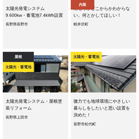
内装
太陽光発電システム
雨もりがどこからかわからな
9.600kw・蓄電池7.4kWh設置
い。何とかしてほしい！
長野県長野市
軽井沢町
屋根
太陽光・蓄電池
太陽光・蓄電池
太陽光発電システム・屋根塗
微力でも地球環境にやさしい
装リフォーム
暮らしをしたいと思い設置を
決めた！
長野県上田市
長野市松代町