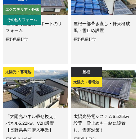
エクステリア・外構
その他リフォーム
屋根と外壁とカーポートのリ
屋根一部葺き直し・軒天樋破
フォーム
風・雪止め設置
長野県長野市
長野県長野市
太陽光・蓄電池
屋根
太陽光・蓄電池
「太陽光パネル載せ換え」
太陽光発電システム6.525kw
パネル5.22kw、V2H設置
設置 雪止めも一緒に設置
【長野県共同購入事業】
し、雪害対策！