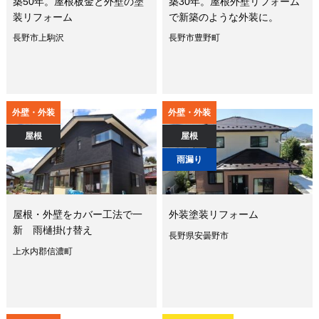
築50年。屋根板金と外壁の塗
築30年。屋根外壁リフォーム
装リフォーム
で新築のような外装に。
長野市上駒沢
長野市豊野町
外壁・外装
外壁・外装
屋根
屋根
雨漏り
屋根・外壁をカバー工法で一
外装塗装リフォーム
新 雨樋掛け替え
長野県安曇野市
上水内郡信濃町