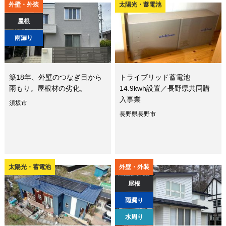
外壁・外装
太陽光・蓄電池
屋根
雨漏り
築18年、外壁のつなぎ目から
トライブリッド蓄電池
雨もり。屋根材の劣化。
14.9kwh設置／長野県共同購
入事業
須坂市
長野県長野市
太陽光・蓄電池
外壁・外装
屋根
雨漏り
水周り