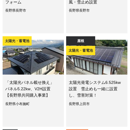
フォーム
風・雪止め設置
長野県長野市
長野県長野市
太陽光・蓄電池
屋根
太陽光・蓄電池
「太陽光パネル載せ換え」
太陽光発電システム6.525kw
パネル5.22kw、V2H設置
設置 雪止めも一緒に設置
【長野県共同購入事業】
し、雪害対策！
長野県小布施町
長野県上田市