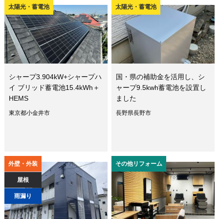
太陽光・蓄電池
太陽光・蓄電池
シャープ3.904kW+シャープハ
国・県の補助金を活用し、シ
イ ブリッド蓄電池15.4kWh＋
ャープ9.5kwh蓄電池を設置し
HEMS
ました
東京都小金井市
長野県長野市
外壁・外装
その他リフォーム
屋根
雨漏り