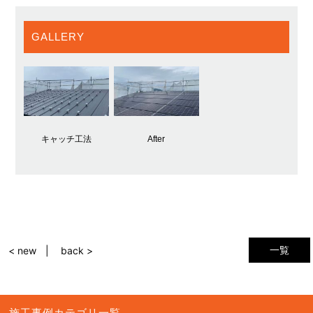
GALLERY
キャッチ工法
After
一覧
< new
back >
施工事例カテゴリ一覧