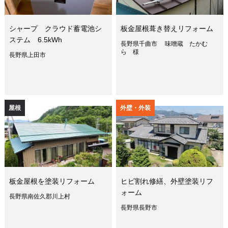
シャープ クラウド蓄電池シ
板金屋根葺き替えリフォーム
ステム 6.5kWh
長野県千曲市 味噌蔵 たかむ
ら 様
長野県上田市
屋根
外壁・外装
板金屋根を塗装リフォーム
ヒビ割れ修繕、外壁塗装リフ
ォーム
長野県南佐久郡川上村
長野県長野市