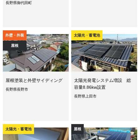
長野県御代田町
外壁・外装
太陽光・蓄電池
屋根
屋根塗装と外壁サイディング
太陽光発電システム増設 総
容量8.86kw設置
長野県長野市
長野県上田市
太陽光・蓄電池
屋根