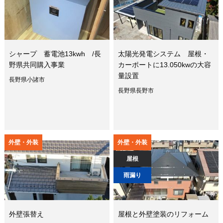
シャープ 蓄電池13kwh /長
太陽光発電システム 屋根・
野県共同購入事業
カーポートに13.050kwの大容
量設置
長野県小諸市
長野県長野市
外壁・外装
外壁・外装
屋根
雨漏り
外壁張替え
屋根と外壁塗装のリフォーム