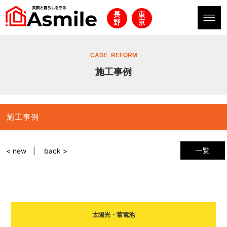
CASE_REFORM
施工事例
施工事例
一覧
< new
back >
太陽光・蓄電池