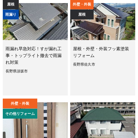
屋根
外壁・外装
雨漏り
屋根
雨漏れ早急対応！すが漏れ工
屋根・外壁・外装フッ素塗装
事・トップライト撤去で雨漏
リフォーム
れ対策
長野県佐久市
長野県須坂市
外壁・外装
その他リフォーム