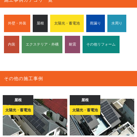
外壁・外装
屋根
太陽光・蓄電池
雨漏り
水周り
内装
エクステリア・外構
耐震
その他リフォーム
その他の施工事例
屋根
屋根
太陽光・蓄電池
太陽光・蓄電池