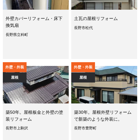
外壁カバーリフォーム・床下
土瓦の屋根リフォーム
換気扇
長野市松代
長野県立科町
外壁・外装
外壁・外装
屋根
屋根
築50年。屋根板金と外壁の塗
築30年。屋根外壁リフォーム
装リフォーム
で新築のような外装に。
長野市上駒沢
長野市豊野町