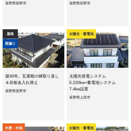
長野県長野市
長野県長野市
屋根
太陽光・蓄電池
雨漏り
築30年。瓦屋根の棟取り直し
太陽光発電システム
＆谷板金入れ替え
5.220kw+蓄電池システム
7.4kw設置
長野県長野市
長野県上田市
外壁・外装
太陽光・蓄電池