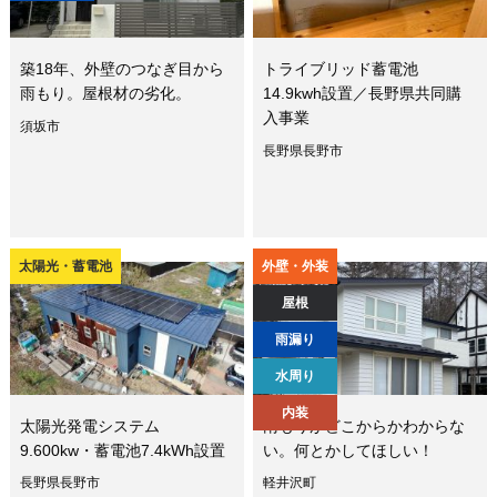
築18年、外壁のつなぎ目から
トライブリッド蓄電池
雨もり。屋根材の劣化。
14.9kwh設置／長野県共同購
入事業
須坂市
長野県長野市
太陽光・蓄電池
外壁・外装
屋根
雨漏り
水周り
内装
太陽光発電システム
雨もりがどこからかわからな
9.600kw・蓄電池7.4kWh設置
い。何とかしてほしい！
長野県長野市
軽井沢町