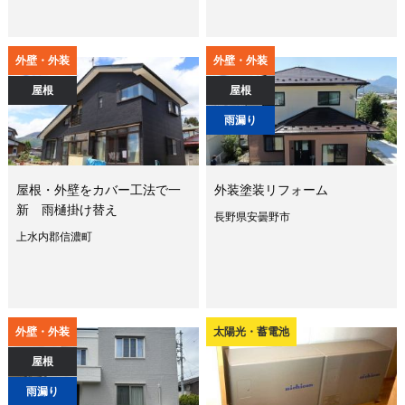
外壁・外装
外壁・外装
屋根
屋根
雨漏り
屋根・外壁をカバー工法で一
外装塗装リフォーム
新 雨樋掛け替え
長野県安曇野市
上水内郡信濃町
外壁・外装
太陽光・蓄電池
屋根
雨漏り