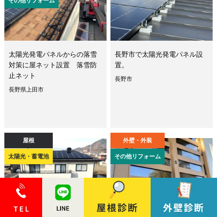
その他リフォーム
太陽光発電パネルからの落雪
長野市で太陽光発電パネル設
対策に屋ネット設置 落雪防
置。
止ネット
長野市
長野県上田市
屋根
外壁・外装
太陽光・蓄電池
その他リフォーム
太陽光発電システム設置 自
玄関や廊下、寒くてなんとか