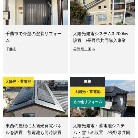
千曲市で外壁の塗装リフォー
太陽光発電システム3.200kw
ム
設置 /長野県共同購入事業
千曲市
長野県上田市
太陽光・蓄電池
屋根
太陽光・蓄電池
その他リフォーム
東西の屋根に太陽光発電パネ
太陽光発電・蓄電池システ
ルを設置 蓄電池も同時設置
ム・雪止め設置 /長野県共同