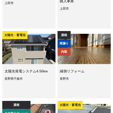
購入事業
上田市
上田市
太陽光・蓄電池
屋根
雨漏り
内装
太陽光発電システム4.56kw
縁側リフォーム
長野県千曲市
長野市
屋根
太陽光・蓄電池