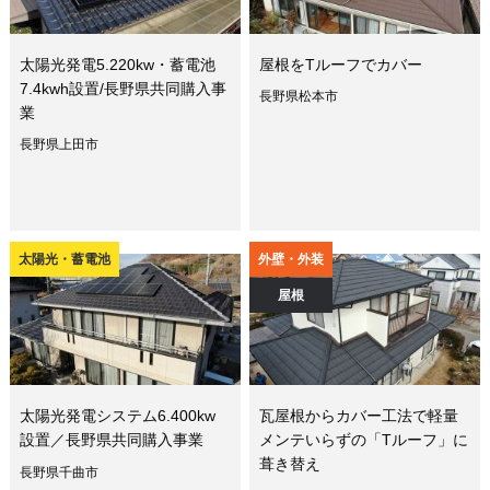
太陽光発電5.220kw・蓄電池
屋根をTルーフでカバー
7.4kwh設置/長野県共同購入事
長野県松本市
業
長野県上田市
太陽光・蓄電池
外壁・外装
屋根
太陽光発電システム6.400kw
瓦屋根からカバー工法で軽量
設置／長野県共同購入事業
メンテいらずの「Tルーフ」に
葺き替え
長野県千曲市