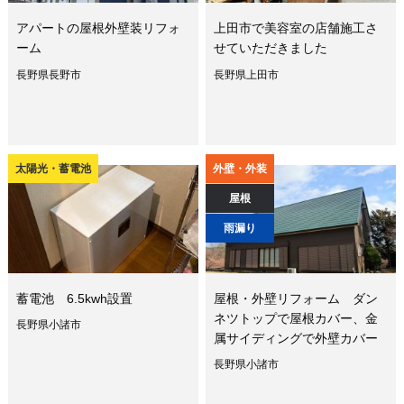
アパートの屋根外壁装リフォ
上田市で美容室の店舗施工さ
ーム
せていただきました
長野県長野市
長野県上田市
太陽光・蓄電池
外壁・外装
屋根
雨漏り
蓄電池 6.5kwh設置
屋根・外壁リフォーム ダン
ネツトップで屋根カバー、金
長野県小諸市
属サイディングで外壁カバー
長野県小諸市