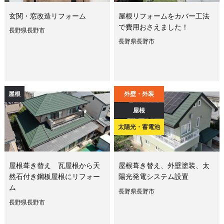
玄関・窓改造リフォーム
屋根リフォームをカバー工法
で費用おさえました！
長野県長野市
長野県長野市
屋根
外壁・外装
屋根
太陽光・蓄電池
屋根葺き替え 瓦屋根から天
屋根葺き替え、外壁塗装、太
然石付き鋼板屋根にリフォー
陽光発電システム設置
ム
長野県長野市
長野県長野市