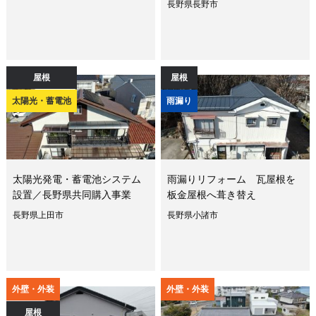
長野県長野市
屋根
屋根
太陽光・蓄電池
雨漏り
太陽光発電・蓄電池システム
雨漏りリフォーム 瓦屋根を
設置／長野県共同購入事業
板金屋根へ葺き替え
長野県上田市
長野県小諸市
外壁・外装
外壁・外装
屋根