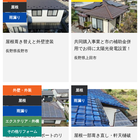
屋根
雨漏り
屋根葺き替えと外壁塗装
共同購入事業と市の補助金併
用でお得に太陽光発電設置！
長野県長野市
長野県上田市
外壁・外装
屋根
屋根
雨漏り
雨漏り
エクステリア・外構
その他リフォーム
屋根と外壁とカーポートのリ
屋根一部葺き直し・軒天樋破