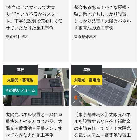
“本当にアスマイルで大丈
都会あるある！小さな屋根・
夫？”という不安からスター
狭い敷地でもしっかり設置、
ト。丁寧な説明で安心して任
しっかり発電！太陽光パネル
せていただけた施工事例
＆蓄電池の施工事例
東京都中野区
東京都練馬区
屋根
屋根
太陽光・蓄電池
太陽光・蓄電池
その他リフォーム
太陽光パネル設置と一緒に屋
【東京都練馬区】太陽光パネ
根塗装もやるとコスパ◎。太
ルを設置するなら今！補助金
陽光＋蓄電池＋屋根メンテす
の申請も任せて楽々！太陽光
べてをかなえた施工事例
発電システム・蓄電池設置工