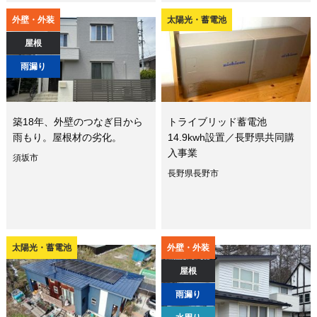
外壁・外装
太陽光・蓄電池
屋根
雨漏り
築18年、外壁のつなぎ目から
トライブリッド蓄電池
雨もり。屋根材の劣化。
14.9kwh設置／長野県共同購
入事業
須坂市
長野県長野市
太陽光・蓄電池
外壁・外装
屋根
雨漏り