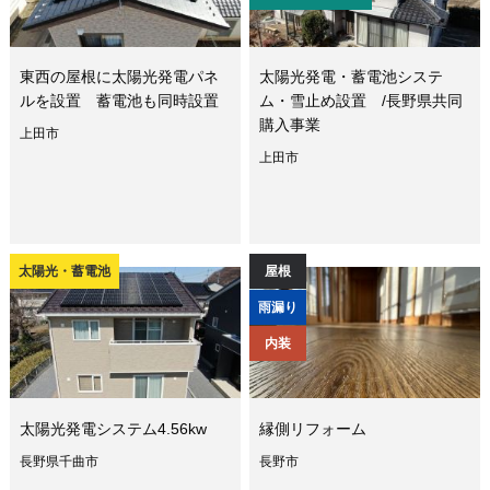
東西の屋根に太陽光発電パネ
太陽光発電・蓄電池システ
ルを設置 蓄電池も同時設置
ム・雪止め設置 /長野県共同
購入事業
上田市
上田市
太陽光・蓄電池
屋根
雨漏り
内装
太陽光発電システム4.56kw
縁側リフォーム
長野県千曲市
長野市