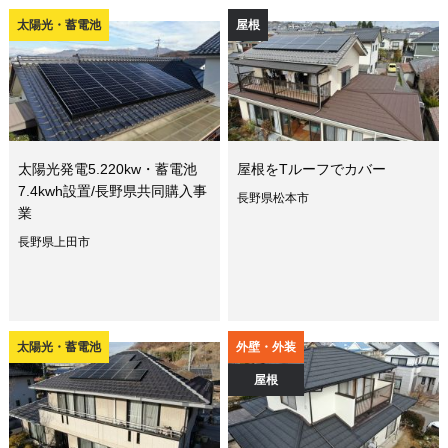
太陽光・蓄電池
屋根
太陽光発電5.220kw・蓄電池
屋根をTルーフでカバー
7.4kwh設置/長野県共同購入事
長野県松本市
業
長野県上田市
太陽光・蓄電池
外壁・外装
屋根