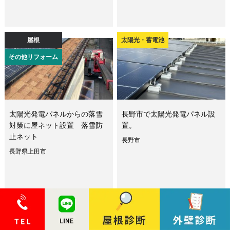
屋根
太陽光・蓄電池
その他リフォーム
太陽光発電パネルからの落雪
長野市で太陽光発電パネル設
対策に屋ネット設置 落雪防
置。
止ネット
長野市
長野県上田市
屋根
外壁・外装
太陽光・蓄電池
その他リフォーム