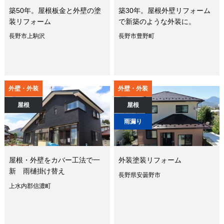
築50年。屋根板金と外壁の塗
築30年。屋根外壁リフォーム
装リフォーム
で新築のような外装に。
長野市上駒沢
長野市豊野町
外壁・外装
外壁・外装
屋根
屋根
雨漏り
屋根・外壁をカバー工法で一
外装塗装リフォーム
新 雨樋掛け替え
長野県安曇野市
上水内郡信濃町