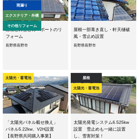
雨漏り
エクステリア・外構
その他リフォーム
屋根と外壁とカーポートのリ
屋根一部葺き直し・軒天樋破
フォーム
風・雪止め設置
長野県長野市
長野県長野市
太陽光・蓄電池
屋根
太陽光・蓄電池
「太陽光パネル載せ換え」
太陽光発電システム6.525kw
パネル5.22kw、V2H設置
設置 雪止めも一緒に設置
【長野県共同購入事業】
し、雪害対策！