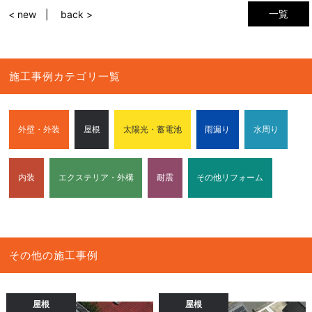
一覧
< new
back >
施工事例カテゴリ一覧
外壁・外装
屋根
太陽光・蓄電池
雨漏り
水周り
内装
エクステリア・外構
耐震
その他リフォーム
その他の施工事例
屋根
屋根