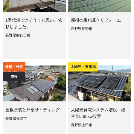
1番信頼できそう！と思い、依
屋根の重ね葺きリフォーム
頼しました。
長野県長野市
長野県御代田町
外壁・外装
太陽光・蓄電池
屋根
屋根塗装と外壁サイディング
太陽光発電システム増設 総
容量8.86kw設置
長野県長野市
長野県上田市