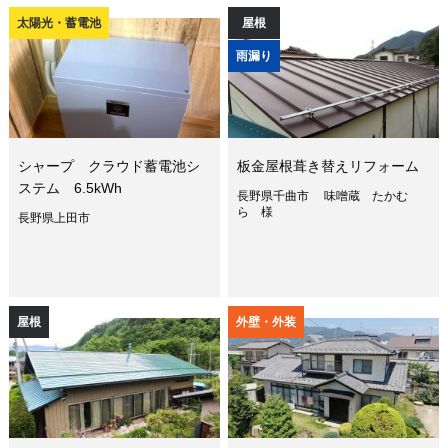
太陽光・蓄電池
屋根
雨漏り
シャープ クラウド蓄電池シ
板金屋根葺き替えリフォーム
ステム 6.5kWh
長野県千曲市 味噌蔵 たかむ
ら 様
長野県上田市
屋根
外壁・外装