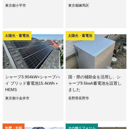
東京都小平市
東京都練馬区
太陽光・蓄電池
太陽光・蓄電池
シャープ3.904kW+シャープハ
国・県の補助金を活用し、シ
イ ブリッド蓄電池15.4kWh＋
ャープ9.5kwh蓄電池を設置し
HEMS
ました
東京都小金井市
長野県長野市
外壁・外装
その他リフォーム