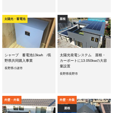
太陽光・蓄電池
屋根
シャープ 蓄電池13kwh /長
太陽光発電システム 屋根・
野県共同購入事業
カーポートに13.050kwの大容
量設置
長野県小諸市
長野県長野市
外壁・外装
外壁・外装
屋根