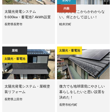
水周り
内装
太陽光発電システム
雨もりがどこからかわからな
9.600kw・蓄電池7.4kWh設置
い。何とかしてほしい！
長野県長野市
軽井沢町
屋根
太陽光・蓄電池
太陽光・蓄電池
太陽光発電システム・屋根塗
微力でも地球環境にやさしい
装リフォーム
暮らしをしたいと思い設置を
決めた！
長野県上田市
長野市松代町