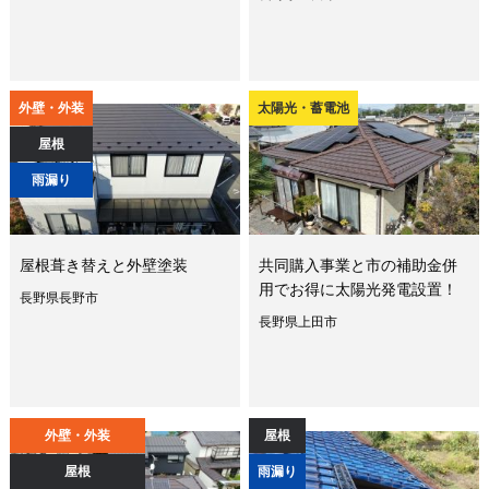
外壁・外装
太陽光・蓄電池
屋根
雨漏り
屋根葺き替えと外壁塗装
共同購入事業と市の補助金併
用でお得に太陽光発電設置！
長野県長野市
長野県上田市
外壁・外装
屋根
屋根
雨漏り