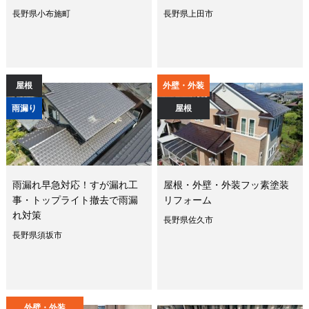
長野県小布施町
長野県上田市
屋根
外壁・外装
雨漏り
屋根
雨漏れ早急対応！すが漏れ工
屋根・外壁・外装フッ素塗装
事・トップライト撤去で雨漏
リフォーム
れ対策
長野県佐久市
長野県須坂市
外壁・外装