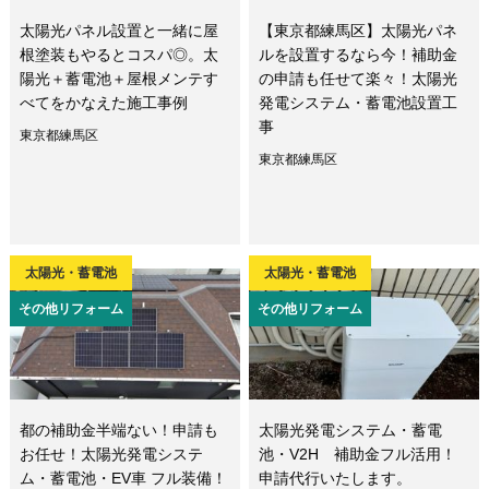
太陽光パネル設置と一緒に屋
【東京都練馬区】太陽光パネ
根塗装もやるとコスパ◎。太
ルを設置するなら今！補助金
陽光＋蓄電池＋屋根メンテす
の申請も任せて楽々！太陽光
べてをかなえた施工事例
発電システム・蓄電池設置工
事
東京都練馬区
東京都練馬区
太陽光・蓄電池
太陽光・蓄電池
その他リフォーム
その他リフォーム
都の補助金半端ない！申請も
太陽光発電システム・蓄電
お任せ！太陽光発電システ
池・V2H 補助金フル活用！
ム・蓄電池・EV車 フル装備！
申請代行いたします。