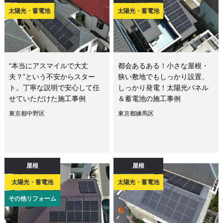
太陽光・蓄電池
太陽光・蓄電池
“本当にアスマイルで大丈
都会あるある！小さな屋根・
夫？”という不安からスター
狭い敷地でもしっかり設置、
ト。丁寧な説明で安心して任
しっかり発電！太陽光パネル
せていただけた施工事例
＆蓄電池の施工事例
東京都中野区
東京都練馬区
屋根
屋根
太陽光・蓄電池
太陽光・蓄電池
その他リフォーム