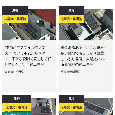
屋根
屋根
太陽光・蓄電池
太陽光・蓄電池
“本当にアスマイルで大丈
都会あるある！小さな屋根・
夫？”という不安からスター
狭い敷地でもしっかり設置、
ト。丁寧な説明で安心して任
しっかり発電！太陽光パネル
せていただけた施工事例
＆蓄電池の施工事例
東京都中野区
東京都練馬区
屋根
屋根
太陽光・蓄電池
太陽光・蓄電池