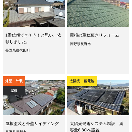
1番信頼できそう！と思い、依
屋根の重ね葺きリフォーム
頼しました。
長野県長野市
長野県御代田町
外壁・外装
太陽光・蓄電池
屋根
屋根塗装と外壁サイディング
太陽光発電システム増設 総
容量8.86kw設置