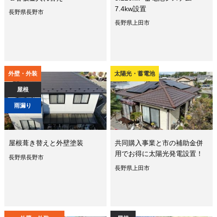
7.4kw設置
長野県長野市
長野県上田市
外壁・外装
太陽光・蓄電池
屋根
雨漏り
屋根葺き替えと外壁塗装
共同購入事業と市の補助金併
用でお得に太陽光発電設置！
長野県長野市
長野県上田市