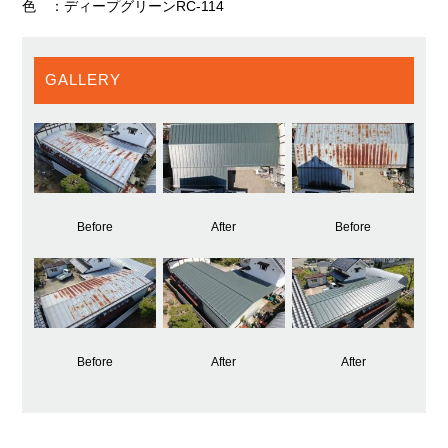
色 ：ディープグリーンRC-114
GALLERY
Before
After
Before
Before
After
After