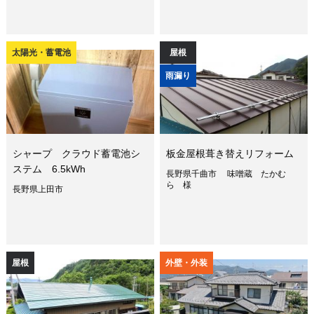
太陽光・蓄電池
屋根
雨漏り
シャープ クラウド蓄電池シ
板金屋根葺き替えリフォーム
ステム 6.5kWh
長野県千曲市 味噌蔵 たかむ
ら 様
長野県上田市
屋根
外壁・外装