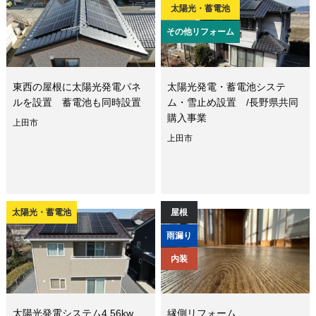
太陽光・蓄電池
その他リフォーム
東西の屋根に太陽光発電パネ
太陽光発電・蓄電池システ
ルを設置 蓄電池も同時設置
ム・雪止め設置 /長野県共同
購入事業
上田市
上田市
太陽光・蓄電池
屋根
雨漏り
内装
太陽光発電システム4.56kw
縁側リフォーム