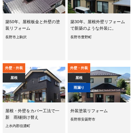
築50年。屋根板金と外壁の塗
築30年。屋根外壁リフォーム
装リフォーム
で新築のような外装に。
長野市上駒沢
長野市豊野町
外壁・外装
外壁・外装
屋根
屋根
雨漏り
屋根・外壁をカバー工法で一
外装塗装リフォーム
新 雨樋掛け替え
長野県安曇野市
上水内郡信濃町