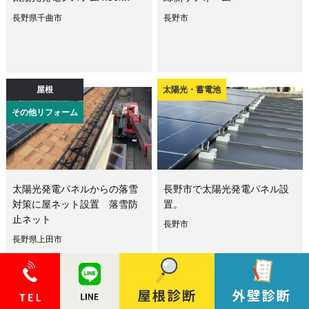
長野県千曲市
長野市
屋根
太陽光・蓄電池
その他リフォーム
太陽光発電パネルからの落雪
長野市で太陽光発電パネル設
対策に屋ネット設置 落雪防
置。
止ネット
長野市
長野県上田市