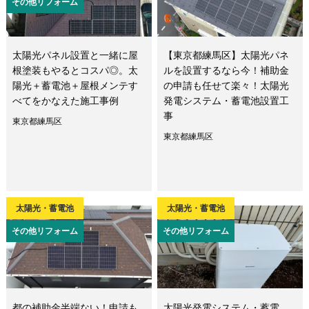
その他リフォーム
太陽光パネル設置と一緒に屋
【東京都練馬区】太陽光パネ
根塗装もやるとコスパ◎。太
ルを設置するなら今！補助金
陽光＋蓄電池＋屋根メンテす
の申請も任せて楽々！太陽光
べてをかなえた施工事例
発電システム・蓄電池設置工
事
東京都練馬区
東京都練馬区
太陽光・蓄電池
太陽光・蓄電池
その他リフォーム
その他リフォーム
都の補助金半端ない！申請も
太陽光発電システム・蓄電