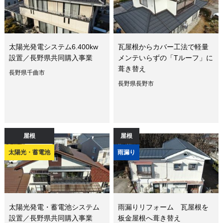
太陽光発電システム6.400kw
瓦屋根からカバー工法で軽量
設置／長野県共同購入事業
メンテいらずの「Tルーフ」に
葺き替え
長野県千曲市
長野県長野市
屋根
屋根
太陽光・蓄電池
雨漏り
太陽光発電・蓄電池システム
雨漏りリフォーム 瓦屋根を
設置／長野県共同購入事業
板金屋根へ葺き替え