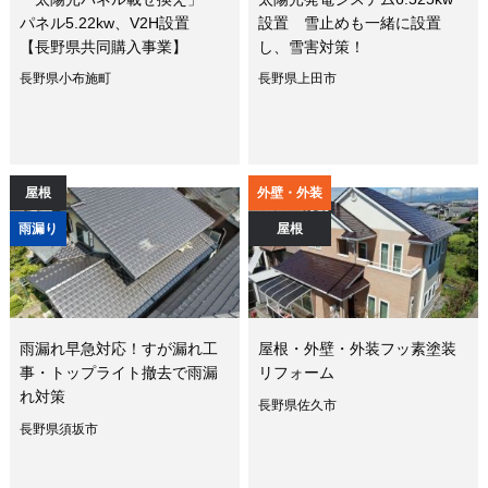
パネル5.22kw、V2H設置
設置 雪止めも一緒に設置
【長野県共同購入事業】
し、雪害対策！
長野県小布施町
長野県上田市
屋根
外壁・外装
雨漏り
屋根
雨漏れ早急対応！すが漏れ工
屋根・外壁・外装フッ素塗装
事・トップライト撤去で雨漏
リフォーム
れ対策
長野県佐久市
長野県須坂市