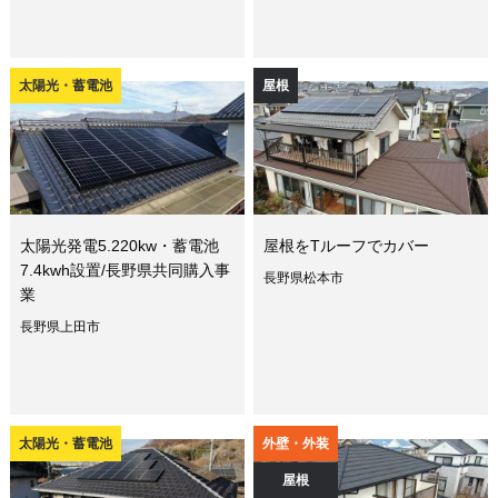
太陽光・蓄電池
屋根
太陽光発電5.220kw・蓄電池
屋根をTルーフでカバー
7.4kwh設置/長野県共同購入事
長野県松本市
業
長野県上田市
太陽光・蓄電池
外壁・外装
屋根