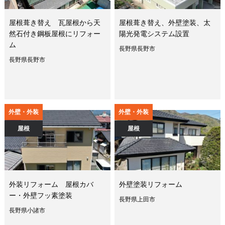
屋根葺き替え 瓦屋根から天
屋根葺き替え、外壁塗装、太
然石付き鋼板屋根にリフォー
陽光発電システム設置
ム
長野県長野市
長野県長野市
外壁・外装
外壁・外装
屋根
屋根
外装リフォーム 屋根カバ
外壁塗装リフォーム
ー・外壁フッ素塗装
長野県上田市
長野県小諸市