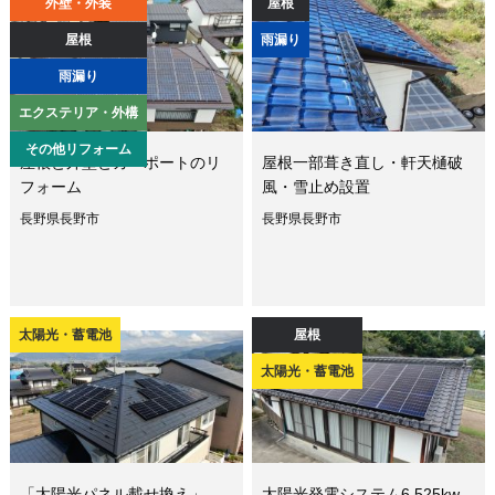
外壁・外装
屋根
屋根
雨漏り
雨漏り
エクステリア・外構
その他リフォーム
屋根と外壁とカーポートのリ
屋根一部葺き直し・軒天樋破
フォーム
風・雪止め設置
長野県長野市
長野県長野市
太陽光・蓄電池
屋根
太陽光・蓄電池
「太陽光パネル載せ換え」
太陽光発電システム6.525kw