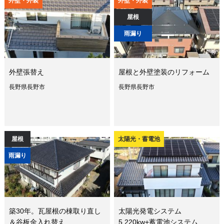
外壁・外装
外壁・外装
屋根
雨漏り
外壁張替え
屋根と外壁塗装のリフォーム
長野県長野市
長野県長野市
屋根
太陽光・蓄電池
雨漏り
築30年。瓦屋根の棟取り直し
太陽光発電システム
＆谷板金入れ替え
5.220kw+蓄電池システム