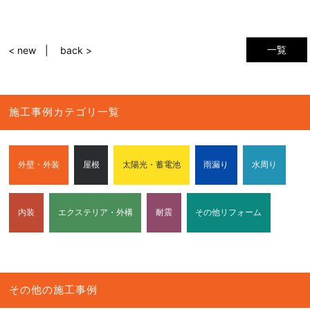
一覧
< new
back >
施工事例カテゴリ一覧
外壁・外装
屋根
太陽光・蓄電池
雨漏り
水周り
内装
エクステリア・外構
耐震
その他リフォーム
その他の施工事例