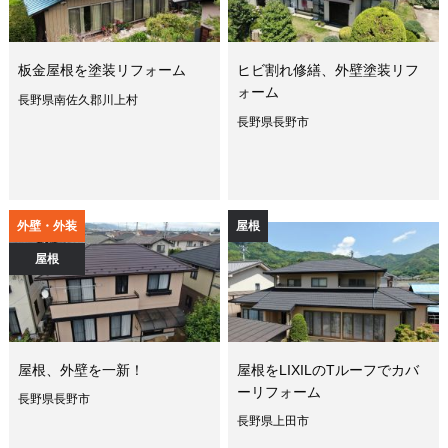
板金屋根を塗装リフォーム
ヒビ割れ修繕、外壁塗装リフ
ォーム
長野県南佐久郡川上村
長野県長野市
外壁・外装
屋根
屋根
屋根、外壁を一新！
屋根をLIXILのTルーフでカバ
ーリフォーム
長野県長野市
長野県上田市