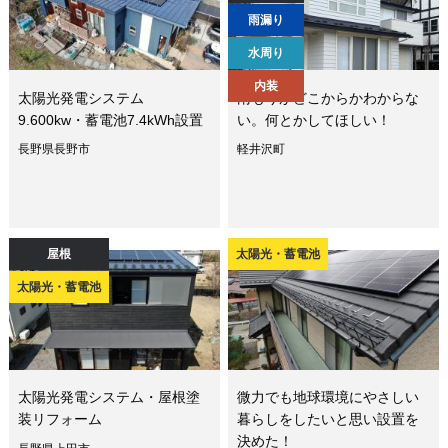
雨漏り
水周り
内装
太陽光発電システム
雨もりがどこからかわからな
9.600kw・蓄電池7.4kWh設置
い。何とかしてほしい！
長野県長野市
軽井沢町
屋根
太陽光・蓄電池
太陽光・蓄電池
太陽光発電システム・屋根塗
微力でも地球環境にやさしい
装リフォーム
暮らしをしたいと思い設置を
決めた！