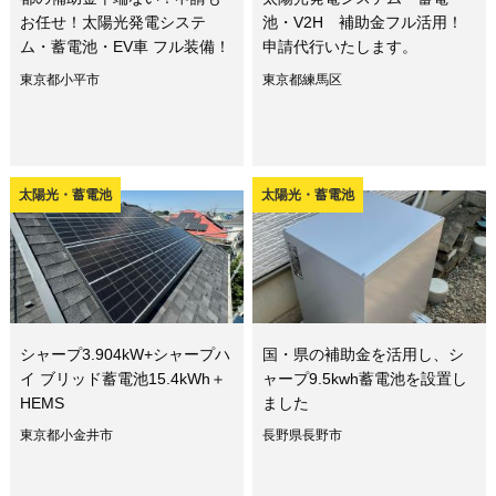
お任せ！太陽光発電システ
池・V2H 補助金フル活用！
ム・蓄電池・EV車 フル装備！
申請代行いたします。
東京都小平市
東京都練馬区
太陽光・蓄電池
太陽光・蓄電池
シャープ3.904kW+シャープハ
国・県の補助金を活用し、シ
イ ブリッド蓄電池15.4kWh＋
ャープ9.5kwh蓄電池を設置し
HEMS
ました
東京都小金井市
長野県長野市