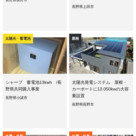
長野県長野市
長野県上田市
太陽光・蓄電池
屋根
シャープ 蓄電池13kwh /長
太陽光発電システム 屋根・
野県共同購入事業
カーポートに13.050kwの大容
量設置
長野県小諸市
長野県長野市