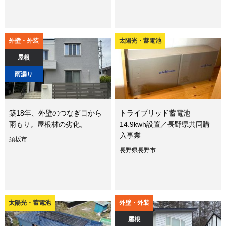
外壁・外装
太陽光・蓄電池
屋根
雨漏り
築18年、外壁のつなぎ目から
トライブリッド蓄電池
雨もり。屋根材の劣化。
14.9kwh設置／長野県共同購
入事業
須坂市
長野県長野市
太陽光・蓄電池
外壁・外装
屋根