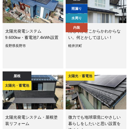
雨漏り
水周り
内装
太陽光発電システム
雨もりがどこからかわからな
9.600kw・蓄電池7.4kWh設置
い。何とかしてほしい！
長野県長野市
軽井沢町
屋根
太陽光・蓄電池
太陽光・蓄電池
太陽光発電システム・屋根塗
微力でも地球環境にやさしい
装リフォーム
暮らしをしたいと思い設置を