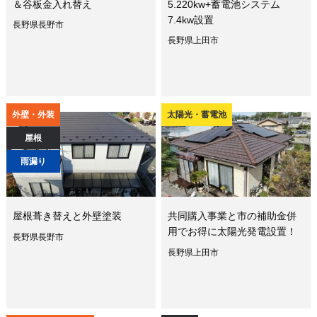
＆谷板金入れ替え
5.220kw+蓄電池システム
7.4kw設置
長野県長野市
長野県上田市
外壁・外装
太陽光・蓄電池
屋根
雨漏り
屋根葺き替えと外壁塗装
共同購入事業と市の補助金併
用でお得に太陽光発電設置！
長野県長野市
長野県上田市