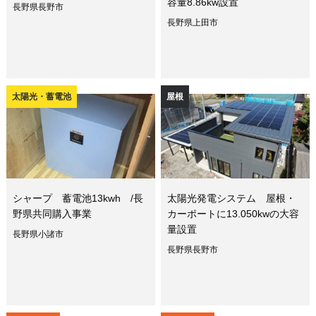
容量8.86kw設置
長野県長野市
長野県上田市
太陽光・蓄電池
屋根
シャープ 蓄電池13kwh /長
太陽光発電システム 屋根・
野県共同購入事業
カーポートに13.050kwの大容
量設置
長野県小諸市
長野県長野市