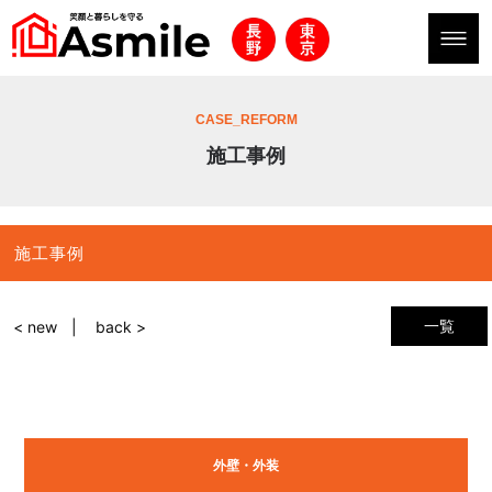
CASE_REFORM
施工事例
施工事例
一覧
< new
back >
外壁・外装