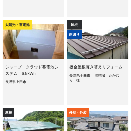
太陽光・蓄電池
屋根
雨漏り
シャープ クラウド蓄電池シ
板金屋根葺き替えリフォーム
ステム 6.5kWh
長野県千曲市 味噌蔵 たかむ
ら 様
長野県上田市
屋根
外壁・外装