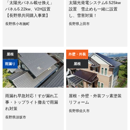
「太陽光パネル載せ換え」
太陽光発電システム6.525kw
パネル5.22kw、V2H設置
設置 雪止めも一緒に設置
【長野県共同購入事業】
し、雪害対策！
長野県小布施町
長野県上田市
屋根
外壁・外装
雨漏り
屋根
雨漏れ早急対応！すが漏れ工
屋根・外壁・外装フッ素塗装
事・トップライト撤去で雨漏
リフォーム
れ対策
長野県佐久市
長野県須坂市