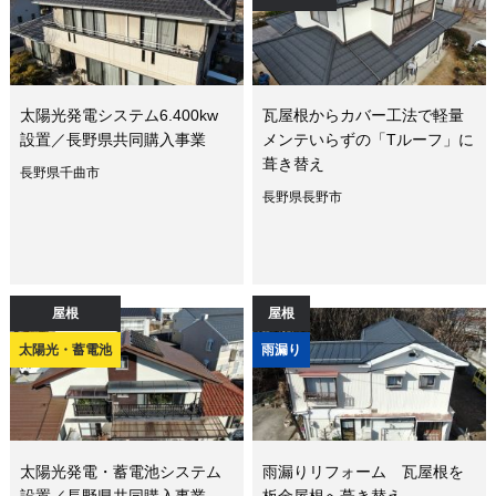
太陽光発電システム6.400kw
瓦屋根からカバー工法で軽量
設置／長野県共同購入事業
メンテいらずの「Tルーフ」に
葺き替え
長野県千曲市
長野県長野市
屋根
屋根
太陽光・蓄電池
雨漏り
太陽光発電・蓄電池システム
雨漏りリフォーム 瓦屋根を