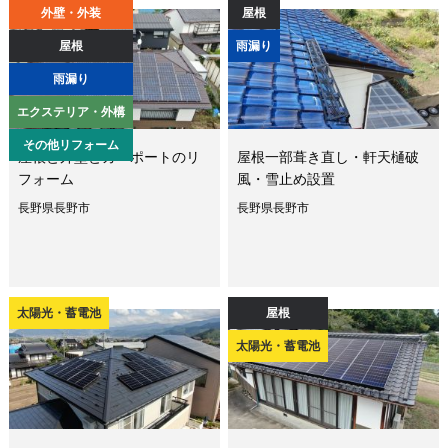
外壁・外装
屋根
屋根
雨漏り
雨漏り
エクステリア・外構
その他リフォーム
屋根と外壁とカーポートのリ
屋根一部葺き直し・軒天樋破
フォーム
風・雪止め設置
長野県長野市
長野県長野市
太陽光・蓄電池
屋根
太陽光・蓄電池