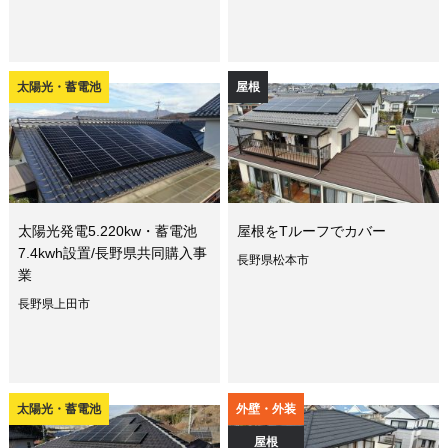
太陽光・蓄電池
屋根
太陽光発電5.220kw・蓄電池
屋根をTルーフでカバー
7.4kwh設置/長野県共同購入事
長野県松本市
業
長野県上田市
太陽光・蓄電池
外壁・外装
屋根