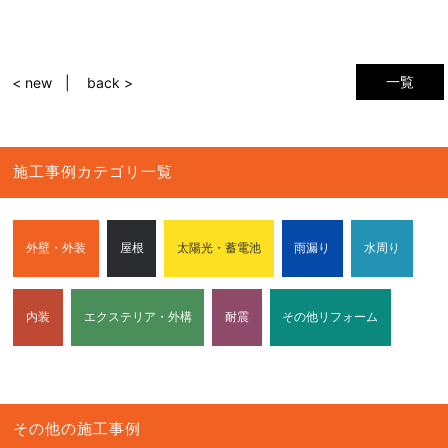
一覧
< new
back >
施工事例カテゴリ一覧
外壁・外装
屋根
太陽光・蓄電池
雨漏り
水周り
内装
エクステリア・外構
耐震
その他リフォーム
その他の施工事例