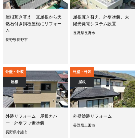
屋根葺き替え 瓦屋根から天
屋根葺き替え、外壁塗装、太
然石付き鋼板屋根にリフォー
陽光発電システム設置
ム
長野県長野市
長野県長野市
外壁・外装
外壁・外装
屋根
屋根
外装リフォーム 屋根カバ
外壁塗装リフォーム
ー・外壁フッ素塗装
長野県上田市
長野県小諸市