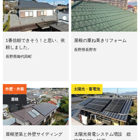
1番信頼できそう！と思い、依
屋根の重ね葺きリフォーム
頼しました。
長野県長野市
長野県御代田町
外壁・外装
太陽光・蓄電池
屋根
屋根塗装と外壁サイディング
太陽光発電システム増設 総