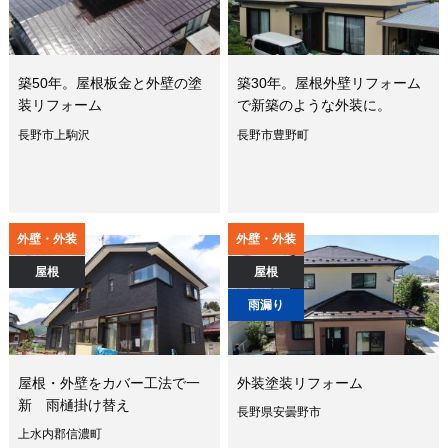
築50年。屋根板金と外壁の塗
築30年。屋根外壁リフォーム
装リフォーム
で新築のような外装に。
長野市上駒沢
長野市豊野町
外壁・外装
外壁・外装
屋根
屋根
雨漏り
屋根・外壁をカバー工法で一
外装塗装リフォーム
新 雨樋掛け替え
長野県安曇野市
上水内郡信濃町