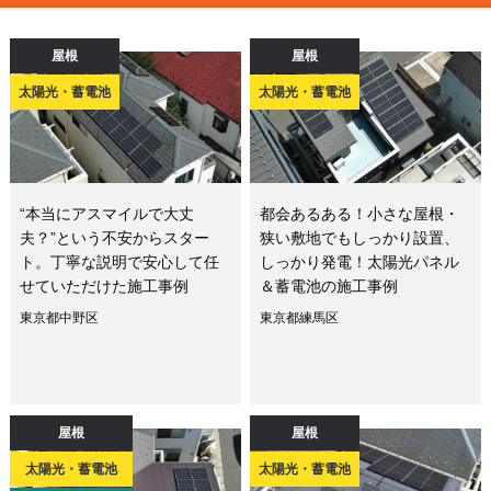
屋根
屋根
太陽光・蓄電池
太陽光・蓄電池
“本当にアスマイルで大丈
都会あるある！小さな屋根・
夫？”という不安からスター
狭い敷地でもしっかり設置、
ト。丁寧な説明で安心して任
しっかり発電！太陽光パネル
せていただけた施工事例
＆蓄電池の施工事例
東京都中野区
東京都練馬区
屋根
屋根
太陽光・蓄電池
太陽光・蓄電池