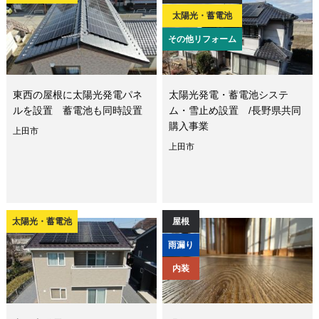
太陽光・蓄電池
その他リフォーム
東西の屋根に太陽光発電パネ
太陽光発電・蓄電池システ
ルを設置 蓄電池も同時設置
ム・雪止め設置 /長野県共同
購入事業
上田市
上田市
太陽光・蓄電池
屋根
雨漏り
内装