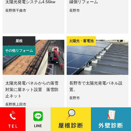
太陽光発電システム4.56kw
縁側リフォーム
長野県千曲市
長野市
屋根
太陽光・蓄電池
その他リフォーム
太陽光発電パネルからの落雪
長野市で太陽光発電パネル設
対策に屋ネット設置 落雪防
置。
止ネット
長野市
長野県上田市