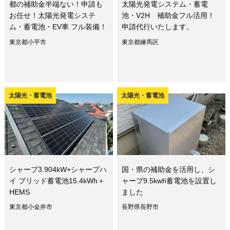
都の補助金半端ない！申請も
太陽光発電システム・蓄電
お任せ！太陽光発電システ
池・V2H 補助金フル活用！
ム・蓄電池・EV車 フル装備！
申請代行いたします。
東京都小平市
東京都練馬区
太陽光・蓄電池
太陽光・蓄電池
シャープ3.904kW+シャープハ
国・県の補助金を活用し、シ
イ ブリッド蓄電池15.4kWh＋
ャープ9.5kwh蓄電池を設置し
HEMS
ました
東京都小金井市
長野県長野市