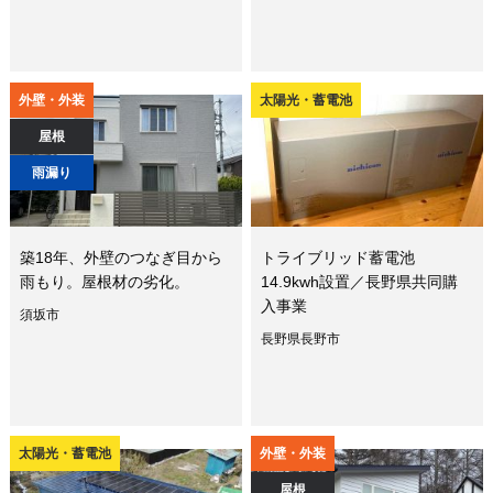
外壁・外装
太陽光・蓄電池
屋根
雨漏り
築18年、外壁のつなぎ目から
トライブリッド蓄電池
雨もり。屋根材の劣化。
14.9kwh設置／長野県共同購
入事業
須坂市
長野県長野市
太陽光・蓄電池
外壁・外装
屋根